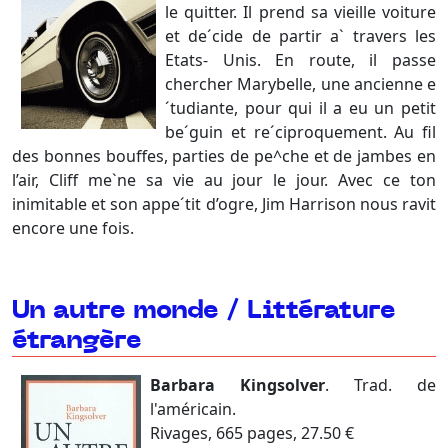
le quitter. Il prend sa vieille voiture
et de´cide de partir a` travers les
Etats- Unis. En route, il passe
chercher Marybelle, une ancienne e
´tudiante, pour qui il a eu un petit
be´guin et re´ciproquement. Au fil
des bonnes bouffes, parties de pe^che et de jambes en
l’air, Cliff me`ne sa vie au jour le jour. Avec ce ton
inimitable et son appe´tit d’ogre, Jim Harrison nous ravit
encore une fois.
Un autre monde / Littérature
étrangère
Barbara Kingsolver
. Trad. de
l'américain.
Rivages, 665 pages, 27.50 €