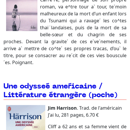
roman, va e^tre tour a` tour, te´moin
malheureux de la mort d’un enfant lors
du Tsunami qui a ravage´ les co^tes
thai¨landaises, puis de la mort de sa
belle-sœur et du chagrin de ses
proches. Devant la gravite´ de ces e´ve´nements, il
arrive a` mettre de co^te´ ses propres tracas, d’ou` le
titre, pour se consacrer au re´cit de ces vies bouscule
´es. Poignant.
Une odysse´e ame´ricaine /
Littérature étrangère (poche)
Jim Harrison
. Trad. de l'américain
J'ai lu, 281 pages, 6.70 €
Cliff a 62 ans et sa femme vient de