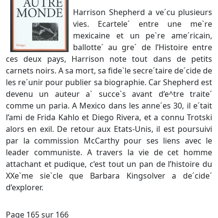
Harrison Shepherd a ve´cu plusieurs
vies. Ecartele´ entre une me`re
mexicaine et un pe`re ame´ricain,
ballotte´ au gre´ de l’Histoire entre
ces deux pays, Harrison note tout dans de petits
carnets noirs. A sa mort, sa fide`le secre´taire de´cide de
les re´unir pour publier sa biographie. Car Shepherd est
devenu un auteur a` succe`s avant d’e^tre traite´
comme un paria. A Mexico dans les anne´es 30, il e´tait
l’ami de Frida Kahlo et Diego Rivera, et a connu Trotski
alors en exil. De retour aux Etats-Unis, il est poursuivi
par la commission McCarthy pour ses liens avec le
leader communiste. A travers la vie de cet homme
attachant et pudique, c’est tout un pan de l’histoire du
XXe`me sie`cle que Barbara Kingsolver a de´cide´
d’explorer.
Page 165 sur 166