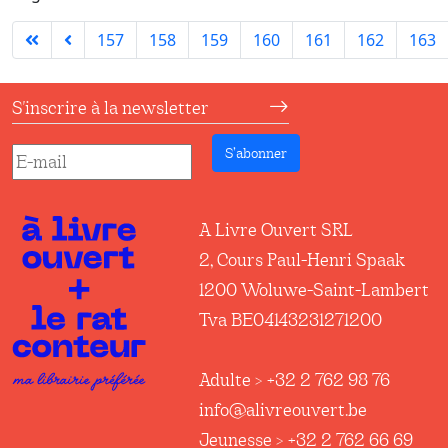
157
158
159
160
161
162
163
S'inscrire à la newsletter
S’abonner
A Livre Ouvert SRL
2, Cours Paul-Henri Spaak
1200 Woluwe-Saint-Lambert
Tva BE04143231271200
Adulte > +32 2 762 98 76
info@alivreouvert.be
Jeunesse > +32 2 762 66 69