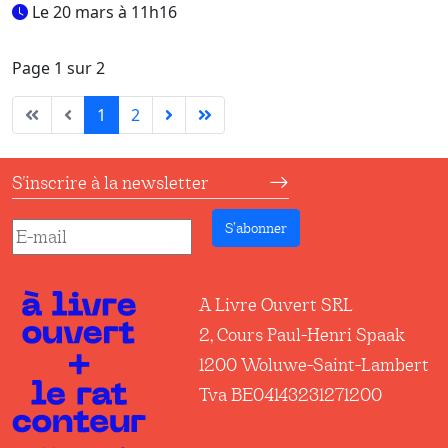
Le 20 mars à 11h16
Page 1 sur 2
1
2
S'inscrire à la newsletter
S’abonner
A Livre Ouvert SRL
2, Cours Paul-Henri Spaak
1200 Woluwe-Saint-Lambert
Tva BE04143231271200