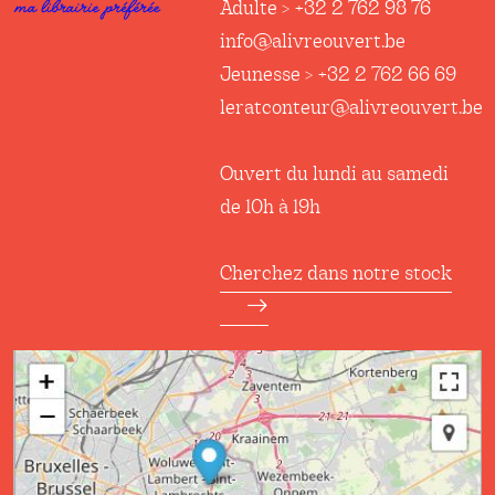
Adulte > +32 2 762 98 76
info@alivreouvert.be
Jeunesse > +32 2 762 66 69
leratconteur@alivreouvert.be
Ouvert du lundi au samedi
de 10h à 19h
Cherchez dans notre stock