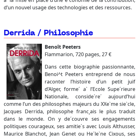
d’un nouvel usage des technologies et des ressources.
Derrida / Philosophie
Benoît Peeters
Flammarion, 720 pages, 27 €
Dans cette biographie passionnante,
Benoi^t Peeters entreprend de nous
raconter l’histoire d’un petit juif
d’Alger, forme´ a` l’Ecole Supe´rieure
Nationale, conside´re´ aujourd’hui
comme l’un des philosophes majeurs du XXe`me sie`cle,
Jacques Derrida, philosophe franc¸ais le plus traduit
dans le monde. On y de´couvre ses engagements
politiques courageux, ses amitie´s avec Louis Althusser,
Maurice Blanchot, Jean Genet ou He´le`ne Cixous, ses