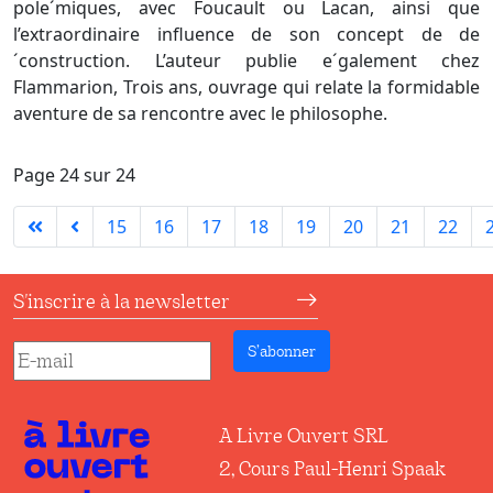
pole´miques, avec Foucault ou Lacan, ainsi que
l’extraordinaire influence de son concept de de
´construction. L’auteur publie e´galement chez
Flammarion, Trois ans, ouvrage qui relate la formidable
aventure de sa rencontre avec le philosophe.
Page 24 sur 24
15
16
17
18
19
20
21
22
S'inscrire à la newsletter
S’abonner
A Livre Ouvert SRL
2, Cours Paul-Henri Spaak