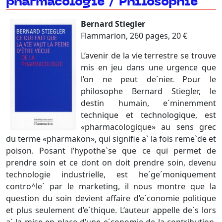
pharmacologie / Philosophie
Bernard Stiegler
Flammarion, 260 pages, 20 €
L’avenir de la vie terrestre se trouve
mis en jeu dans une urgence que
l’on ne peut de´nier. Pour le
philosophe Bernard Stiegler, le
destin humain, e´minemment
technique et technologique, est
«pharmacologique» au sens grec
du terme «pharmakon», qui signifie a` la fois reme`de et
poison. Posant l’hypothe`se que ce qui permet de
prendre soin et ce dont on doit prendre soin, devenu
technologie industrielle, est he´ge´moniquement
contro^le´ par le marketing, il nous montre que la
question du soin devient affaire d’e´conomie politique
et plus seulement d’e´thique. L’auteur appelle de`s lors
a` la mise en place d’une e´conomie de la contribution,