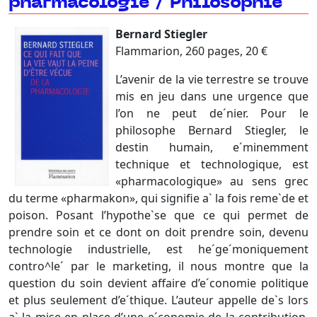
pharmacologie / Philosophie
Bernard Stiegler
Flammarion, 260 pages, 20 €
L’avenir de la vie terrestre se trouve
mis en jeu dans une urgence que
l’on ne peut de´nier. Pour le
philosophe Bernard Stiegler, le
destin humain, e´minemment
technique et technologique, est
«pharmacologique» au sens grec
du terme «pharmakon», qui signifie a` la fois reme`de et
poison. Posant l’hypothe`se que ce qui permet de
prendre soin et ce dont on doit prendre soin, devenu
technologie industrielle, est he´ge´moniquement
contro^le´ par le marketing, il nous montre que la
question du soin devient affaire d’e´conomie politique
et plus seulement d’e´thique. L’auteur appelle de`s lors
a` la mise en place d’une e´conomie de la contribution,