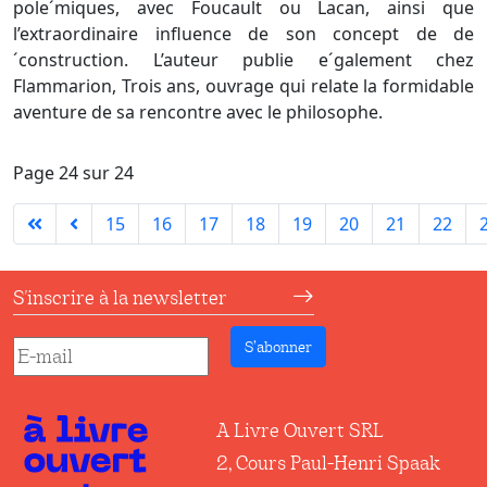
pole´miques, avec Foucault ou Lacan, ainsi que
l’extraordinaire influence de son concept de de
´construction. L’auteur publie e´galement chez
Flammarion, Trois ans, ouvrage qui relate la formidable
aventure de sa rencontre avec le philosophe.
Page 24 sur 24
15
16
17
18
19
20
21
22
S'inscrire à la newsletter
S’abonner
A Livre Ouvert SRL
2, Cours Paul-Henri Spaak