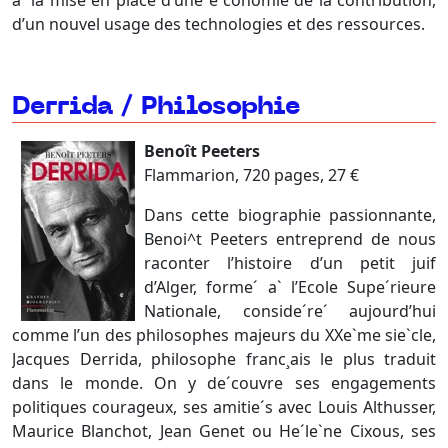
d’un nouvel usage des technologies et des ressources.
Derrida / Philosophie
Benoît Peeters
Flammarion, 720 pages, 27 €
Dans cette biographie passionnante,
Benoi^t Peeters entreprend de nous
raconter l’histoire d’un petit juif
d’Alger, forme´ a` l’Ecole Supe´rieure
Nationale, conside´re´ aujourd’hui
comme l’un des philosophes majeurs du XXe`me sie`cle,
Jacques Derrida, philosophe franc¸ais le plus traduit
dans le monde. On y de´couvre ses engagements
politiques courageux, ses amitie´s avec Louis Althusser,
Maurice Blanchot, Jean Genet ou He´le`ne Cixous, ses