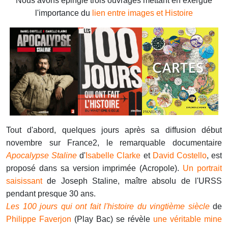
Nous avons épinglé trois ouvrages mettant en exergue
l'importance du
lien entre images et Histoire
Tout d'abord, quelques jours après sa diffusion début
novembre sur France2, le remarquable documentaire
Apocalypse Staline
d'
Isabelle Clarke
et
David Costello
, est
proposé dans sa version imprimée (Acropole).
Un portrait
saisissant
de Joseph Staline, maître absolu de l'URSS
pendant presque 30 ans.
Les 100 jours qui ont fait l'histoire du vingtième siècle
de
Philippe Faverjon
(Play Bac) se révèle
une véritable mine