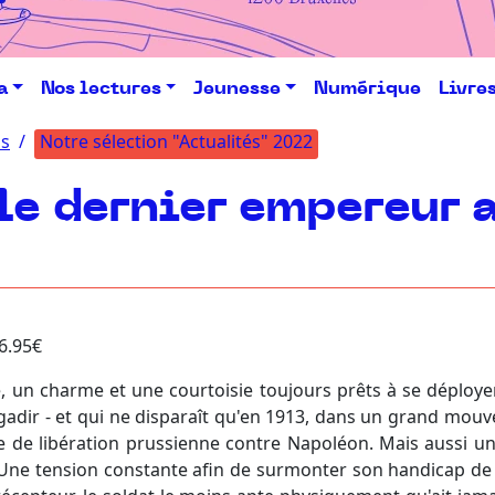
a
Nos lectures
Jeunesse
Numérique
Livre
ns
Notre sélection "Actualités" 2022
le dernier empereur 
26.95€
, un charme et une courtoisie toujours prêts à se déployer.
Agadir - et qui ne disparaît qu'en 1913, dans un grand mou
e de libération prussienne contre Napoléon. Mais aussi une
Une tension constante afin de surmonter son handicap de n