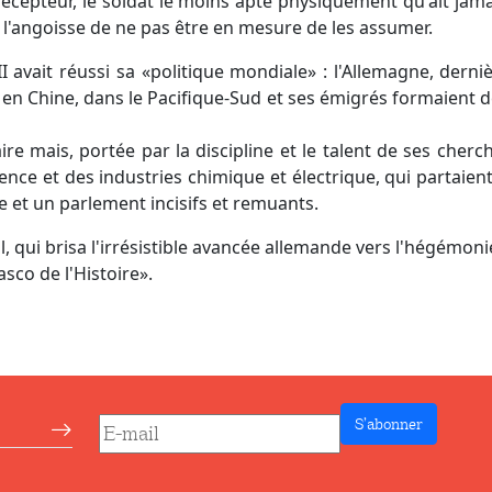
 précepteur, le soldat le moins apte physiquement qu'ait j
 l'angoisse de ne pas être en mesure de les assumer.
I avait réussi sa «politique mondiale» : l'Allemagne, derni
t, en Chine, dans le Pacifique-Sud et ses émigrés formaie
aire mais, portée par la discipline et le talent de ses che
cience et des industries chimique et électrique, qui partaien
e et un parlement incisifs et remuants.
, qui brisa l'irrésistible avancée allemande vers l'hégémonie
iasco de l'Histoire».
S’abonner
etter