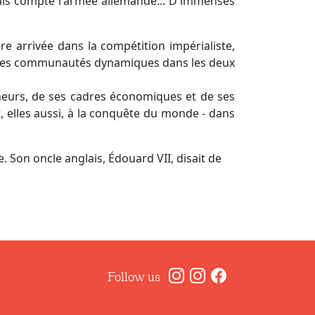
amais compté l'armée allemande... D'immenses
ère arrivée dans la compétition impérialiste,
nt des communautés dynamiques dans les deux
rcheurs, de ses cadres économiques et de ses
t, elles aussi, à la conquête du monde - dans
. Son oncle anglais, Édouard VII, disait de
Follow us