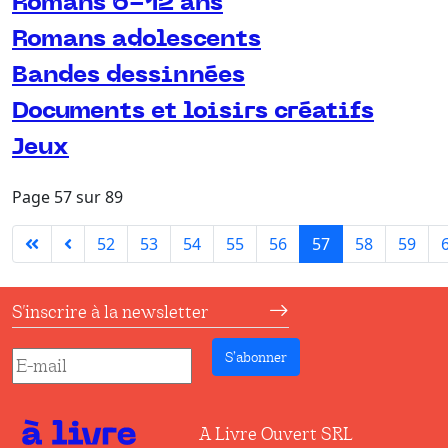
Romans 6-12 ans
Romans adolescents
Bandes dessinnées
Documents et loisirs créatifs
Jeux
Page 57 sur 89
52
53
54
55
56
57
58
59
S'inscrire à la newsletter
S’abonner
A Livre Ouvert SRL