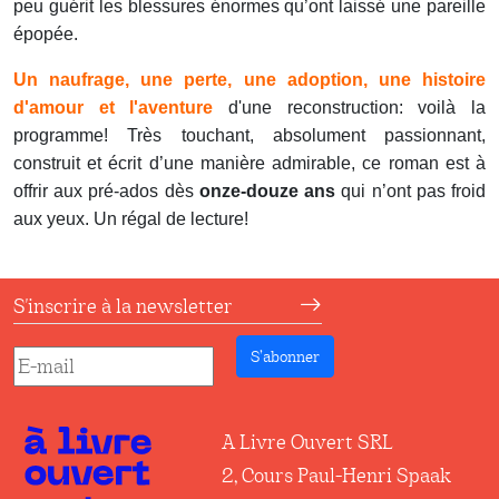
peu guérit les blessures énormes qu’ont laissé une pareille
épopée.
Un naufrage, une perte, une adoption, une histoire
d'amour et l'aventure
d'une reconstruction: voilà la
programme! Très touchant, absolument passionnant,
construit et écrit d’une manière admirable, ce roman est à
offrir aux pré-ados dès
onze-douze ans
qui n’ont pas froid
aux yeux. Un régal de lecture!
S'inscrire à la newsletter
S’abonner
A Livre Ouvert SRL
2, Cours Paul-Henri Spaak