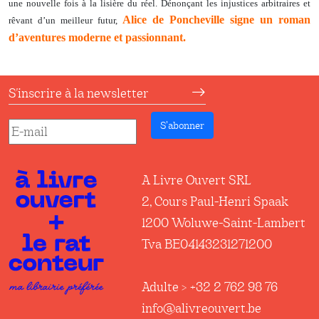
une nouvelle fois à la lisière du réel. Dénonçant les injustices arbitraires et
Alice de Poncheville signe un roman
rêvant d’un meilleur futur,
d’aventures moderne et passionnant.
S'inscrire à la newsletter
S’abonner
A Livre Ouvert SRL
2, Cours Paul-Henri Spaak
1200 Woluwe-Saint-Lambert
Tva BE04143231271200
Adulte > +32 2 762 98 76
info@alivreouvert.be