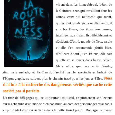
vivent dans les immeubles de béton de
la Ceinture, ceux qui travaillent dans les
usines, ceux qui nettoient, qui suent,
qui ne font pas de vieux os. De l’autre, il
y a les Bleus, des êtres hors norme,
intelligents, artistes, ils réfléchissent et
décident. C’est le monde de Ness, sa vie
et elle s’en accommode plutôt bien,
d’ailleurs à tout juste 16 ans, elle sait
qu’elle va se lancer dans la vie active.
Mais alors que ses amis Sander,
désormais malade, et Ferdinand, fasciné par le spectacle ambulant de
Ness
l’Hypnographe, ne suivent plus le chemin tracé pour les jeunes Pâles,
doit fuir à la recherche des dangereuses vérités que cache cette
société pas si parfaite.
Un titre de 485 pages qui se lit pourtant tout seul, en promenant son lecteur
sur les chemins d’un monde bien construit, au côté des personnages attachants
et profonds.Ce nouveau venu dans la collection Epik du Rouergue se poste