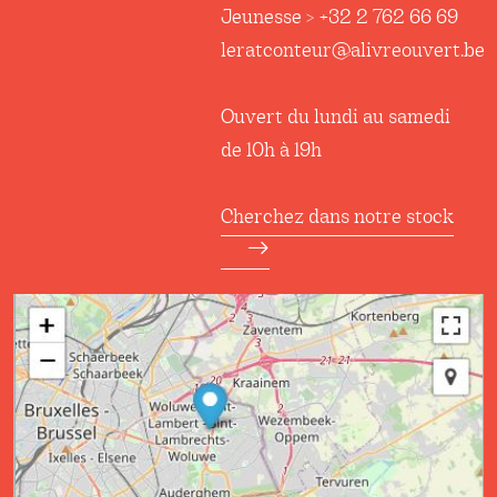
Jeunesse > +32 2 762 66 69
leratconteur@alivreouvert.be
Ouvert du lundi au samedi
de 10h à 19h
Cherchez dans notre stock