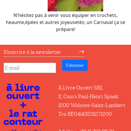
N'hésitez pas à venir vous équiper en crochets,
heaume,épées et autres joyeusetés; un Carnaval ça se
prépare!
S'inscrire à la newsletter
S’abonner
A Livre Ouvert SRL
2, Cours Paul-Henri Spaak
1200 Woluwe-Saint-Lambert
Tva BE04143231271200