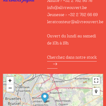
Adulte > +32 2 762 98 76
info@alivreouvert.be
Jeunesse > +32 2 762 66 69
leratconteur@alivreouvert.be
Ouvert du lundi au samedi
de 10h à 19h
Cherchez dans notre stock