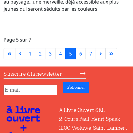
au paysage...une merveille, déjà accessible aux plus
jeunes qui seront séduits par les couleurs!
Page 5 sur 7
1
2
3
4
5
6
7
S'inscrire à la newsletter
S’abonner
A Livre Ouvert SRL
2, Cours Paul-Henri Spaak
1200 Woluwe-Saint-Lambert