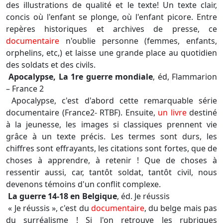
des illustrations de qualité et le texte! Un texte clair,
concis où l'enfant se plonge, où l'enfant picore. Entre
repères historiques et archives de presse, ce
documentaire
n'oublie personne (femmes, enfants,
orphelins, etc,) et laisse une grande place au quotidien
des soldats et des civils.
Apocalypse, La 1re guerre mondiale
, éd, Flammarion
– France 2
Apocalypse, c'est d'abord cette remarquable série
documentaire (France2- RTBF). Ensuite,
un livre
destiné
à la jeunesse, les images si classiques prennent vie
grâce à un texte précis. Les termes sont durs, les
chiffres sont effrayants, les citations sont fortes, que de
choses à apprendre, à retenir ! Que de choses à
ressentir aussi, car, tantôt soldat, tantôt civil, nous
devenons témoins d'un conflit complexe.
La guerre 14-18 en Belgique
, éd. Je réussis
« Je réussis », c'est du
documentaire
, du belge mais pas
du surréalisme ! Si l'on retrouve les rubriques