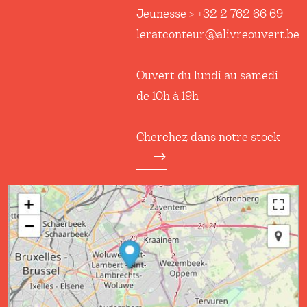
Jeunesse > +32 2 762 66 69
leratconteur@alivreouvert.be
Ouvert du lundi au samedi
de 10h à 19h
Cherchez dans notre stock