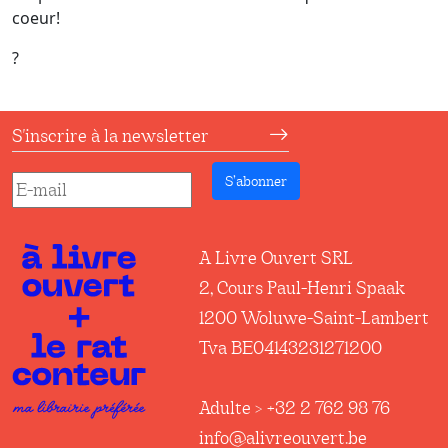
coeur!
?
S'inscrire à la newsletter
S’abonner
A Livre Ouvert SRL
2, Cours Paul-Henri Spaak
1200 Woluwe-Saint-Lambert
Tva BE04143231271200
Adulte > +32 2 762 98 76
info@alivreouvert.be