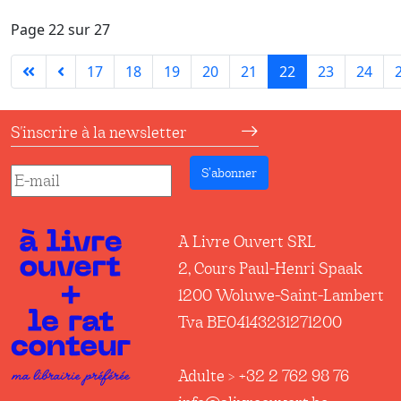
Page 22 sur 27
17
18
19
20
21
22
23
24
S'inscrire à la newsletter
S’abonner
A Livre Ouvert SRL
2, Cours Paul-Henri Spaak
1200 Woluwe-Saint-Lambert
Tva BE04143231271200
Adulte > +32 2 762 98 76