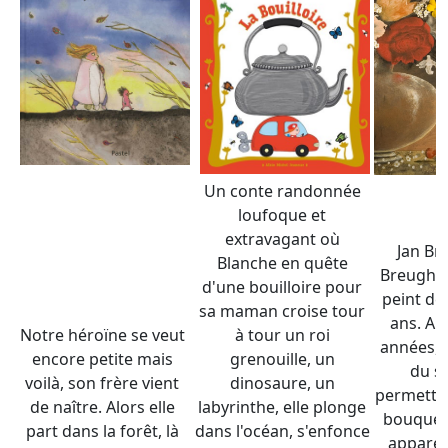
Un conte randonnée
loufoque et
extravagant où
Jan Br
Blanche en quête
Breughel
d'une bouilloire pour
peint dès
sa maman croise tour
ans. An
Notre héroïne se veut
à tour un roi
années, i
encore petite mais
grenouille, un
du se
voilà, son frère vient
dinosaure, un
permettra 
de naître. Alors elle
labyrinthe, elle plonge
bouquets
part dans la forêt, là
dans l'océan, s'enfonce
appare