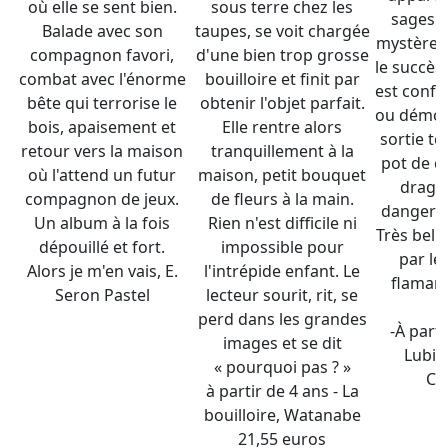
où elle se sent bien.
sous terre chez les
sages d
Balade avec son
taupes, se voit chargée
mystère l
compagnon favori,
d'une bien trop grosse
le succès.
combat avec l'énorme
bouilloire et finit par
est confié
bête qui terrorise le
obtenir l'objet parfait.
ou démon
bois, apaisement et
Elle rentre alors
sortie to
retour vers la maison
tranquillement à la
pot de c
où l'attend un futur
maison, petit bouquet
dragon
compagnon de jeux.
de fleurs à la main.
dangereus
Un album à la fois
Rien n'est difficile ni
Très bel 
dépouillé et fort.
impossible pour
par le
Alors je m'en vais, E.
l'intrépide enfant. Le
flamand
Seron Pastel
lecteur sourit, rit, se
s
perd dans les grandes
-À parti
images et se dit
Lubie,
« pourquoi pas ? »
Cl
à partir de 4 ans - La
bouilloire, Watanabe
21,55 euros