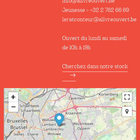
info@alivreouvert.be
Jeunesse > +32 2 762 66 69
leratconteur@alivreouvert.be
Ouvert du lundi au samedi
de 10h à 19h
Cherchez dans notre stock