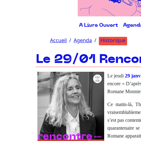
A Livre Ouvert
Agend
Accueil
Agenda
Historique
Le 29/01 Renco
Le jeudi
29 janv
encore « D’après
Romane Monnier 
Ce matin-là, Th
vraisemblablemen
s’est pas conten
quarantenaire se
Romane apparait