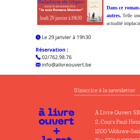
Dans ce roman-p
autres.
Telle une
actualité implaca
Le 29 janvier à 19h30
Réservation :
02/762.98.76
info@alivreouvert.be
S'inscrire à la newsl
A Livre Ouvert S
2, Cours Paul-Hen
1200 Woluwe-Sai