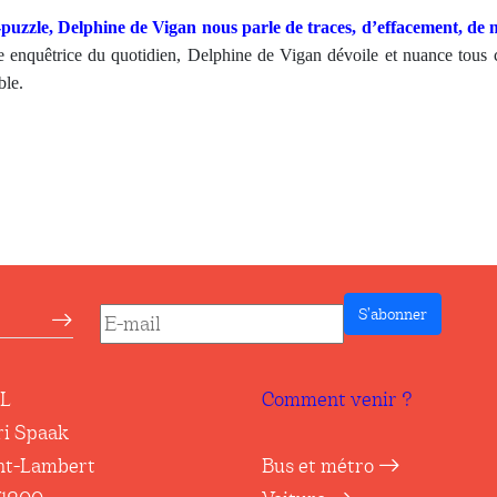
uzzle, Delphine de Vigan nous parle de traces, d’effacement, de mé
 enquêtrice du quotidien, Delphine de Vigan dévoile et nuance tous 
ble.
S’abonner
etter
RL
Comment venir ?
ri Spaak
nt-Lambert
Bus et métro