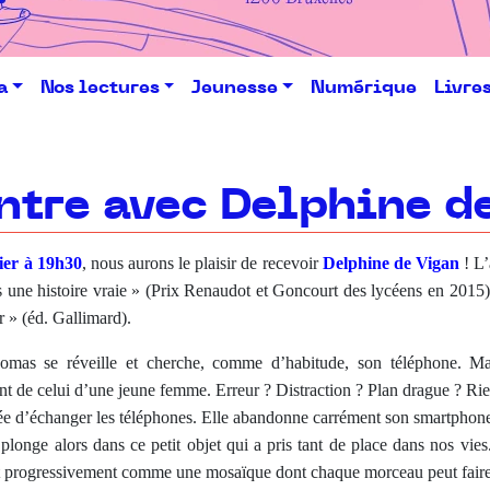
a
Nos lectures
Jeunesse
Numérique
Livre
ntre avec Delphine d
ier à 19h30
, nous aurons le plaisir de recevoir
Delphine de Vigan
! L’
 une histoire vraie » (Prix Renaudot et Goncourt des lycéens en 2015)
» (éd. Gallimard).
omas se réveille et cherche, comme d’habitude, son téléphone. Mais
t de celui d’une jeune femme. Erreur ? Distraction ? Plan drague ? Ri
tée d’échanger les téléphones. Elle abandonne carrément son smartphone
 plonge alors dans ce petit objet qui a pris tant de place dans nos vies
 progressivement comme une mosaïque dont chaque morceau peut faire 