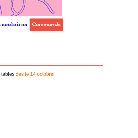
s scolaires
Commande
s tables
dès le 14 octobre
!