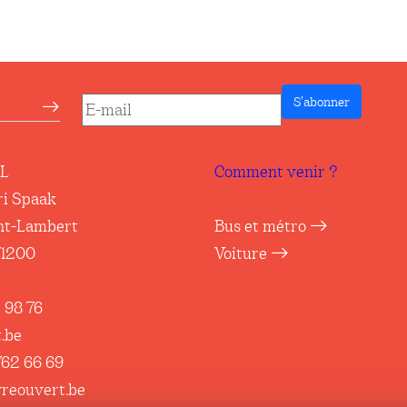
S’abonner
etter
RL
Comment venir ?
ri Spaak
nt-Lambert
Bus et métro
71200
Voiture
 98 76
.be
762 66 69
vreouvert.be