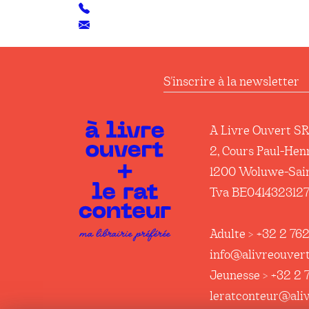
S'inscrire à la newsl
A Livre Ouvert S
2, Cours Paul-Hen
1200 Woluwe-Sai
Tva BE041432312
Adulte > +32 2 762
info@alivreouvert
Jeunesse > +32 2 
leratconteur@ali