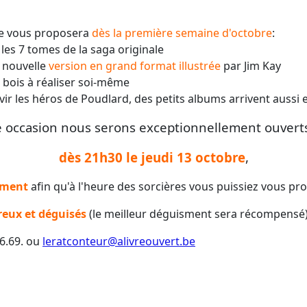
sse vous proposera
dès la première semaine d'octobre
:
les 7 tomes de la saga originale
 nouvelle
version en grand format illustrée
par Jim Kay
bois à réaliser soi-même
vir les héros de Poudlard, des petits albums
arrivent aussi e
te occasion nous serons exceptionnellement ouver
dès 21h30 le jeudi 13 octobre
,
ement
afin qu'à l'heure des sorcières vous puissiez vous pr
eux et déguisés
(le meilleur déguisment sera récompensé) à
66.69. ou
leratconteur@alivreouvert.be