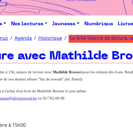
a
Nos lectures
Jeunesse
Numérique
Livre
nus
Agenda
Historique
Le 8/04 Séance de lecture, l
ure avec Mathilde Bro
re à 15h, séance de lecture avec
Mathilde Brosset
pour les enfants dès 4 ans. Rend
tie de son dernier album "Sac de noeuds" (éd. Pastel).
s à l'achat d'un livre de Mathilde Brosset le jour même.
onteur@alivreouvert.be
ou 02/762.66.69.
bre à 15h00