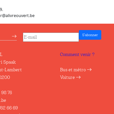
9.
r@alivreouvert.be
S’abonner
etter
RL
Comment venir ?
ri Spaak
nt-Lambert
Bus et métro
71200
Voiture
 98 76
.be
762 66 69