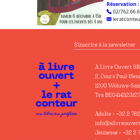
Réservation :
02/762.66.6
leratconteu
S'inscrire à la newsl
A Livre Ouvert S
2, Cours Paul-Hen
1200 Woluwe-Sai
Tva BE041432312
Adulte > +32 2 762
info@alivreouvert
Jeunesse > +32 2 