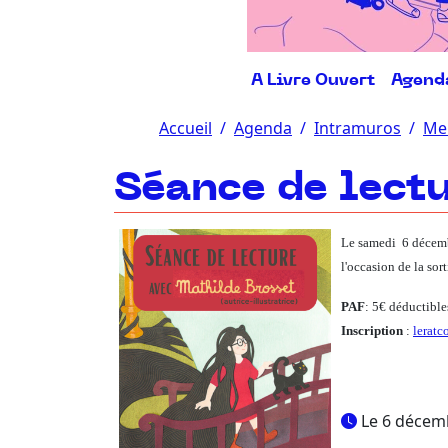
A Livre Ouvert
Agend
Accueil
Agenda
Intramuros
Me
Séance de lect
Le samedi 6 décemb
l'occasion de la sor
PAF
: 5€ déductible
Inscription
:
leratc
Le 6 décem